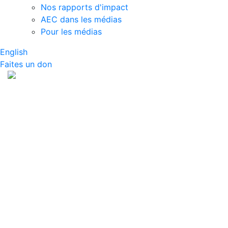
Nos rapports d'impact
AEC dans les médias
Pour les médias
English
Faites un don
À propos de snapAG
Que sont les OGM et peuvent-ils être consommés? À
quoi ressemble l'agriculture biologique? Comment les
animaux comme les poulets ou les bovins sont-ils
élevés? snapAG est une série de ressources qui
invitent les étudiants à explorer les sujets d'actualité
touchant l'industrie agricole aujourd'hui. Les sujets
vont des produits biologiques, de la biotechnologie,
des OGM, du bétail, etc. Découvrez les tendances en
agriculture au Canada en parcourant les sujets ci-
dessous.