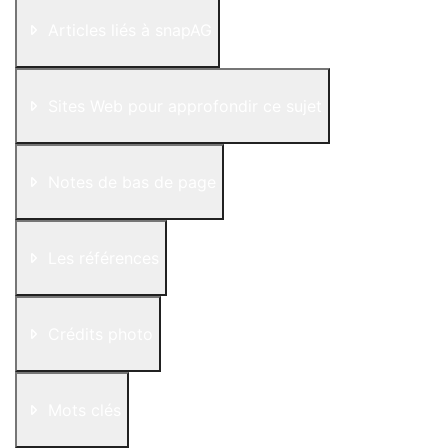
Articles liés à snapAG
Sites Web pour approfondir ce sujet
Notes de bas de page
Les références
Crédits photo
Mots clés