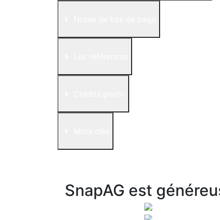
Notes de bas de page
Les références
Crédits photo
Mots clés
SnapAG est généreu