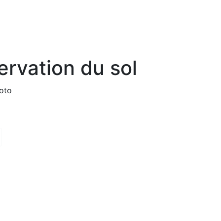
ervation du sol
ont utilisées pour préparer 59% des terres à l’ensemenceme
ravail réduit du sol.