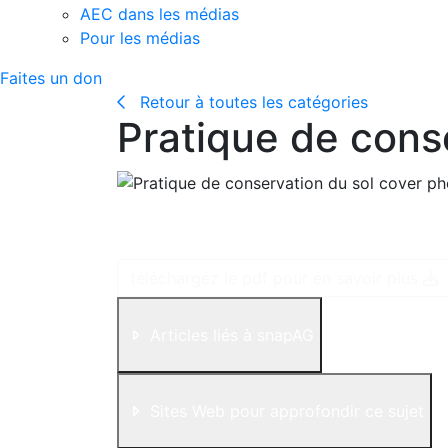
AEC dans les médias
Pour les médias
Faites un don
Retour à toutes les catégories
Pratique de cons
Au Canada, les pratiques de semis direct s
et mondial dans l’adoption de pratiques de t
téléchargez le pdf pour en savoir plus
Articles liés à snapAG
Sites Web pour approfondir ce sujet