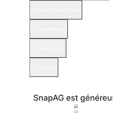
Notes de bas de page
Les références
Crédits photo
Mots clés
SnapAG est généreu