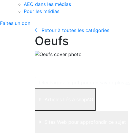
AEC dans les médias
Pour les médias
Faites un don
Retour à toutes les catégories
Oeufs
Tous les oeufs vendus au Canada sont exemp
peu importe le type de ferme sur laquelle il
téléchargez le pdf pour en savoir plus
Articles liés à snapAG
Sites Web pour approfondir ce sujet