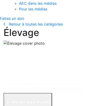
AEC dans les médias
Pour les médias
Faites un don
Retour à toutes les catégories
Élevage
Tout comme chez les chiens, il existe chez les animaux
d’élevage des races pures et des races croisées. Et
tout comme certains propriétaires de chiens
choisissent différentes races pour différentes raisons,
les agriculteurs choisissent également des animaux de
ferme de différentes races pour différentes raisons.
Téléchargez le PDF pour en savoir plus
Articles liés à snapAG