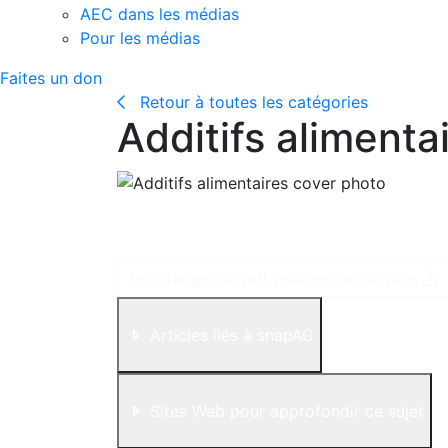
AEC dans les médias
Pour les médias
Faites un don
Retour à toutes les catégories
Additifs alimenta
Un additif alimentaire est toute substance 
intégrante de l’aliment ou qui en modifie le
téléchargez le pdf pour en savoir plus
Articles liés à snapAG
Sites Web pour approfondir ce sujet