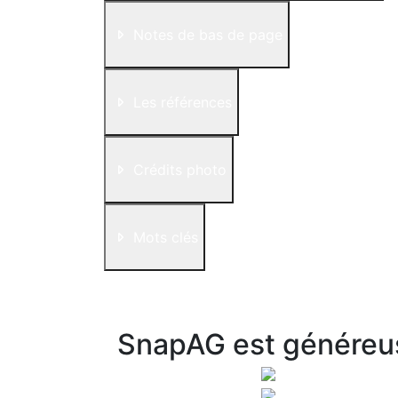
Notes de bas de page
Les références
Crédits photo
Mots clés
SnapAG est généreu