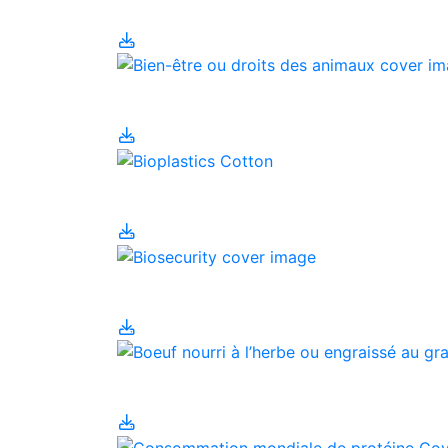
B
Boeuf n