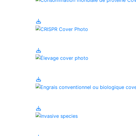
Con
Eng