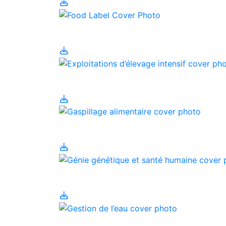
Étique
Gé