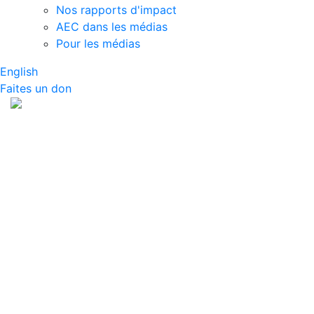
Nos rapports d'impact
AEC dans les médias
Pour les médias
English
Faites un don
À propos de snapAG
Que sont les OGM et peuvent-ils être consommés? À
quoi ressemble l'agriculture biologique? Comment les
animaux comme les poulets ou les bovins sont-ils
élevés? snapAG est une série de ressources qui
invitent les étudiants à explorer les sujets d'actualité
touchant l'industrie agricole aujourd'hui. Les sujets
vont des produits biologiques, de la biotechnologie,
des OGM, du bétail, etc. Découvrez les tendances en
agriculture au Canada en parcourant les sujets ci-
dessous.