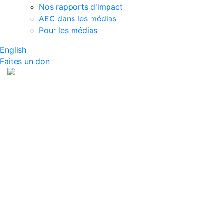
Nos rapports d'impact
AEC dans les médias
Pour les médias
English
Faites un don
À propos de snapAG
Que sont les OGM et peuvent-ils être consommés? À
quoi ressemble l'agriculture biologique? Comment les
animaux comme les poulets ou les bovins sont-ils
élevés? snapAG est une série de ressources qui
invitent les étudiants à explorer les sujets d'actualité
touchant l'industrie agricole aujourd'hui. Les sujets
vont des produits biologiques, de la biotechnologie,
des OGM, du bétail, etc. Découvrez les tendances en
agriculture au Canada en parcourant les sujets ci-
dessous.