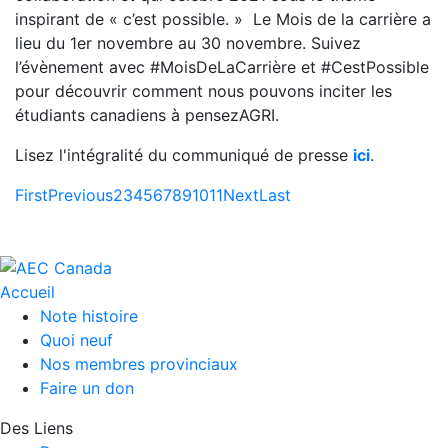
inspirant de « c’est possible. » Le Mois de la carrière a
lieu du 1er novembre au 30 novembre. Suivez
l’évènement avec #MoisDeLaCarrière et #CestPossible
pour découvrir comment nous pouvons inciter les
étudiants canadiens à pensezAGRI.
Lisez l'intégralité du communiqué de presse
ici
.
First
Previous
2
3
4
5
6
7
8
9
10
11
Next
Last
Accueil
Note histoire
Quoi neuf
Nos membres provinciaux
Faire un don
Des Liens