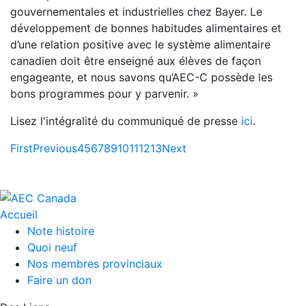
gouvernementales et industrielles chez Bayer. Le
développement de bonnes habitudes alimentaires et
d’une relation positive avec le système alimentaire
canadien doit être enseigné aux élèves de façon
engageante, et nous savons qu’AEC-C possède les
bons programmes pour y parvenir. »
Lisez l'intégralité du communiqué de presse
ici
.
First
Previous
4
5
6
7
8
9
10
11
12
13
Next
Accueil
Note histoire
Quoi neuf
Nos membres provinciaux
Faire un don