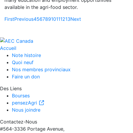
available in the agri-food sector.
First
Previous
4
5
6
7
8
9
10
11
12
13
Next
Accueil
Note histoire
Quoi neuf
Nos membres provinciaux
Faire un don
Des Liens
Bourses
pensezAgri
Nous joindre
Contactez-Nous
#564-3336 Portage Avenue,