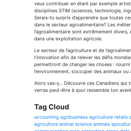
veux contribuer en étant par exemple artist
disciplines STIM (sciences, technologie, in
Serais-tu surpris d’apprendre que toutes ce
dans le secteur agroalimentaire? Les métiers 
l’agroalimentaire sont extrêmement divers, 
dans une exploitation agricole.
Le secteur de l’agriculture et de l’agroalime
l’innovation afin de relever les défis mondia
permettront de changer les choses : nourrir
l’environnement, s’occuper des animaux ou a
Alors vas-y... Découvre ces Canadiens qui tra
verras peut-être à quoi ressemble ton aveni
Tag Cloud
accounting
agribusiness
agriculture retails
agriculture
animal science
animals
apicultu
communication
crop protection
crops
data