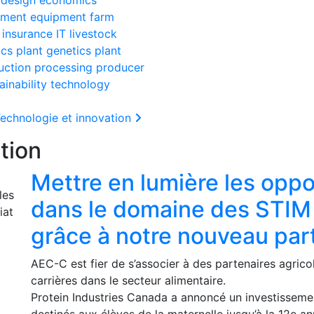
nment
equipment
farm
insurance
IT
livestock
ics
plant genetics
plant
uction
processing
producer
ainability
technology
echnologie et innovation
tion
Mettre en lumière les oppo
dans le domaine des STIM 
grâce à notre nouveau par
AEC-C est fier de s’associer à des partenaires agrico
carrières dans le secteur alimentaire.
Protein Industries Canada a annoncé un investissem
destinés aux élèves de la maternelle jusqu’à la 12e a