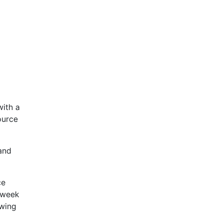
with a
ource
and
ce
y week
owing