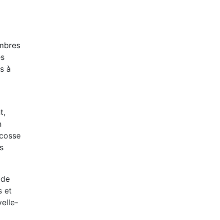
embres
es
s à
t,
n
Écosse
s
 de
s et
elle-