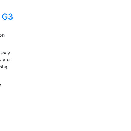
r G3
ion
essay
s are
ship
e