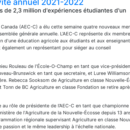
ivité annuel 2021-2022
s de 2,3 million d'expériences étudiantes d'un
e Canada (AEC-C) a élu cette semaine quatre nouveaux m
assemblée générale annuelle. L’AEC-C représente dix membr
on d'une éducation agricole aux étudiants et aux enseignant
 également un représentant pour siéger au conseil
eu Rouleau de l'École-O-Champ en tant que vice-présiden
uveau-Brunswick en tant que secretaire, et Luree Williamso
orière. Rebecca Sooksom de Agriculture en classe Nouvelle-
t Tonn de BC Agriculture en classe Fondation se retire aprè
au rôle de présidente de l’AEC-C en tant que championne
ministère de l'Agriculture de la Nouvelle-Écosse depuis 13 an
rammation régionale supervisant Agriculture en classe Nouv
passion et le même leadership à l'échelle nationale.