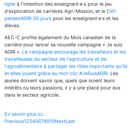
ligne
à l'intention des enseignant·e·s pour le jeu
d'exploration de carrières Agri-Mission, et le
Défi
pensezAGRI 30 jours
pour les enseignant·e·s et les
élèves.
AEC-C profite également du Mois canadien de la
carrière pour lancer sa nouvelle campagne « Je suis
AGRI ».
La campagne encourage les travailleurs et les
travailleuses du secteur de l'agriculture et de
l'agroalimentaire à partager les rôles importants qu'ils
et elles jouent grâce au mot-clic #JeSuisAGRI
.
Les
jeunes doivent savoir que, quels que soient leurs
intérêts ou leurs passions, il y a une place pour eux
dans le secteur agricole.
En savoir plus ici.
Previous
1
2
3
4
5
6
7
8
9
10
Next
Last